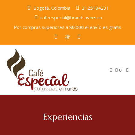
Bogotá, Colombia
3125194231
cafeespecial@brandsavers.co
Por compras superiores a 80.000 el envÍo es gratis
0
Experiencias