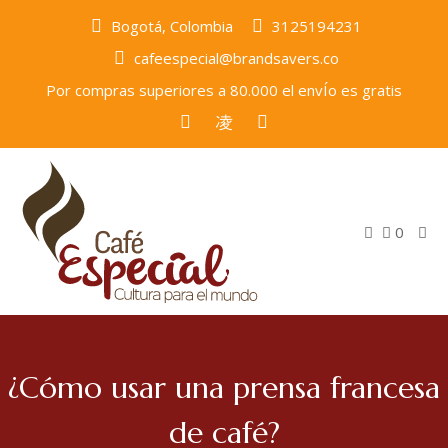
Bogotá, Colombia
3125194231
cafeespecial@brandsavers.co
Por compras superiores a 80.000 el envÍo es gratis
0
¿Cómo usar una prensa francesa
de café?